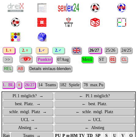
1.♀
2.♀
1.♂
2.♂
26/27
25/26
24/25
>>
Punkte
07Aug
Menü
ST
1. BL
♀
26/27
14 Teams
182 Spiele
78 max.Pu
Pl.1 möglich? →
← Pl.1 möglich?
best. Platz. →
← best. Platz.
schle. mögl. Platz →
← schle. mögl. Platz
UCL →
← UCL
Abstieg →
← Abstieg
Rang
Teams →
PU
P max.
HM
TV
TD
SP
S
U
V
O