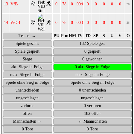
VfB
0
78
0
00:00
0
0
0
0
0
26
WOB
0
78
0
00:00
0
0
0
0
0
26
Teams →
PU
P max.
HM
TV
TD
SP
S
U
V
O
Spiele gesamt
182 Spiele ges.
Spiele gespielt
0 gespielt
Siege
0 gewonnen
akt. Siege in Folge
0 akt. Siege in Folge
max. Siege in Folge
max. Siege in Folge
Spiele ohne Sieg in Folge
Spiele ohne Sieg in Folge
unentschieden
0 unentschieden
ungeschlagen
ungeschlagen
verloren
0 verloren
offen
182 offen
Mannschaften →
← Mannschaften
0 Tore
0 Tore